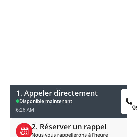
Contacter maintenant
Appeler directement ou prendre rendez-
vous en ligne pour être rappelé.
1. Appeler directement
Disponible maintenant
9
6:26 AM
2. Réserver un rappel
Nous vous rappellerons à l’heure