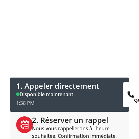
Contacter maintenant
Appeler directement ou prendre rendez-
vous en ligne pour être rappelé.
1. Appeler directement
Disponible maintenant
9
1:38 PM
2. Réserver un rappel
Nous vous rappellerons à l’heure
souhaitée. Confirmation immédiate.