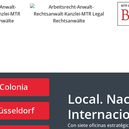
Colonia
Local. Nac
üsseldorf
Internacio
Con siete oficinas estraté