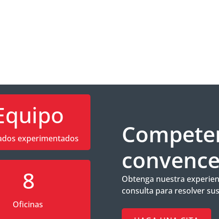
Equipo
Competen
ados experimentados
convence
8
Obtenga nuestra experienc
consulta para resolver su
Oficinas