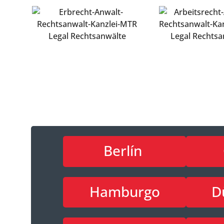
Berlín
Hamburgo
D