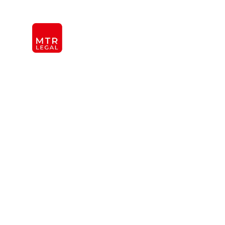
Berlin
|
Düsseldorf
|
Frankfurt
|
Hamburg
|
Köln
|
Mün
CANCILLERIA
IN
QUIÉNES SOMOS
EQUIPO
OFICINAS
REFERENCIAS
INTERNACIONAL
Abogados